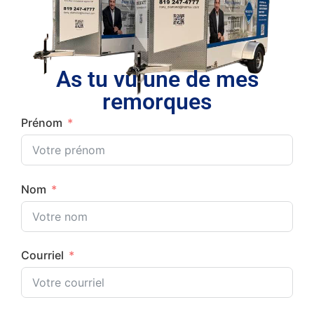
As tu vu une de mes
remorques
Prénom
Nom
Courriel